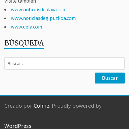
Visite también
www.noticiasdealava.com
www.noticiasdegipuzkoa.com
www.deia.com
BÚSQUEDA
Buscar:
Creado por
Cohhe
. Proudly powered by
WordPress