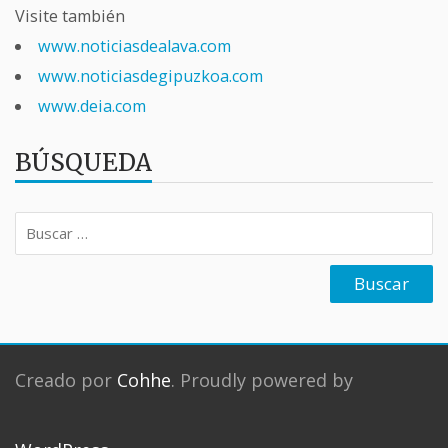
Visite también
www.noticiasdealava.com
www.noticiasdegipuzkoa.com
www.deia.com
BÚSQUEDA
Buscar:
Creado por
Cohhe
. Proudly powered by