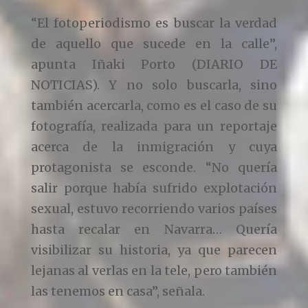
“El fotoperiodismo es buscar la verdad
de aquello que sucede en la calle”,
apunta Iñaki Porto (DIARIO DE
NOTICIAS). Y no solo buscarla, sino
también acercarla, como es el caso de su
fotografía, realizada para un reportaje
acerca de la inmigración y cuya
protagonista se esconde. “No quería
salir porque había sufrido explotación
sexual, estuvo recorriendo varios países
hasta recalar en Navarra… Quería
visibilizar su historia, ya que parecen
lejanas al verlas en la tele, pero también
las tenemos en casa”, señala.