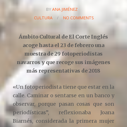
BY
ANA JIMÉNEZ
CULTURA
/
NO COMMENTS
Ámbito Cultural de El Corte Inglés
acoge hasta el 23 de febrero una
muestra de 29 fotoperiodistas
navarros y que recoge sus imágenes
más representativas de 2018
«Un fotoperiodista tiene que estar en la
calle. Caminar o sentarse en un banco y
observar, porque pasan cosas que son
periodísticas”, reflexionaba Joana
Biarnés, considerada la primera mujer