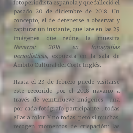
fotoperiodista española y que falleció el
pasado 20 de diciembre de 2018. Un
concepto, el de detenerse a observar y
capturar un instante, que late en las 29
imágenes que reúne la muestra
Navarra: 2018 en fotografías
periodísticas
, expuesta en la sala de
Ámbito Cultural del Corte Inglés.
Hasta el 23 de febrero puede visitarse
este recorrido por el 2018 navarro a
través de veintinueve imágenes -una
por cada fotógrafo participante-, todas
ellas a color. Y no todas, pero sí muchas,
recogen momentos de crispación: las