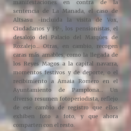
manifestaciones en contra de la
sentencia de La Manada, el caso de
Altsasu -incluida la visita de Vox,
Ciudadanos y PP-, los pensionistas, el
desalojo del Palacio del Marqúes de
Rozalejo… Otras, en cambio, recogen
caras más amables, como la llegada de
los Reyes Magos a la capital navarra,
momentos festivos y de deporte, o el
recibimiento a Amaia Romero en el
Ayuntamiento de Pamplona… Un
diverso resumen fotoperiodista, reflejo
de ese cambio de registro que ellos
exhiben foto a foto, y que ahora
comparten con el resto.