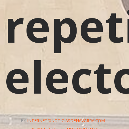
repet
elect
BY
INTERNET@NOTICIASDENAVARRA.COM