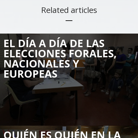
Related articles
¿QUIÉN HA DICHO QUÉ
EL DÍA A DÍA DE LAS
EN LA CAMPAÑA
ELECCIONES FORALES,
ELECTORAL?
NACIONALES Y
EUROPEAS
QUIÉN ES QUIÉN EN LA