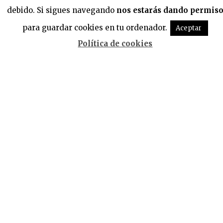
debido. Si sigues navegando
nos estarás dando permis
© Zeroa Multimedia
para guardar cookies en tu ordenador.
Aceptar
Dirección: Altzutzate, 8, 31620 Huarte, Navarra
Política de cookies
Teléfono:
948 33 52 00
Web:
www.noticiasdenavarra.com
Visite también
www.noticiasdealava.com
www.noticiasdegipuzkoa.com
www.deia.com
BÚSQUEDA
Buscar: