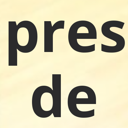
pres
de