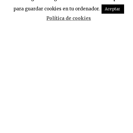
para guardar cookies en tu ordenador.
Aceptar
Política de cookies
Deja una respuesta
Tu dirección de correo electrónico no será
publicada.
Los campos obligatorios están
marcados con
*