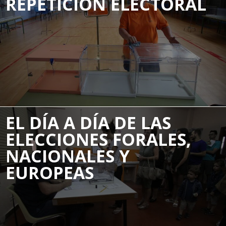
REPETICIÓN ELECTORAL
¿QUIÉN HA DICHO QUÉ
EL DÍA A DÍA DE LAS
EN LA CAMPAÑA
ELECCIONES FORALES,
ELECTORAL?
NACIONALES Y
EUROPEAS