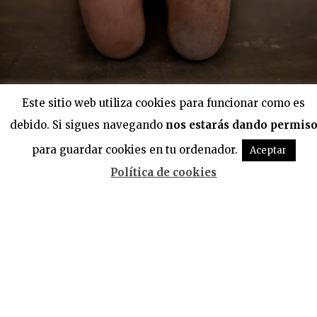
Este sitio web utiliza cookies para funcionar como es
debido. Si sigues navegando
nos estarás dando permis
[INFOGRAFÍA] ASÍ SE
EMANCIPAN LOS
para guardar cookies en tu ordenador.
Aceptar
Política de cookies
JÓVENES EN PAMPLONA