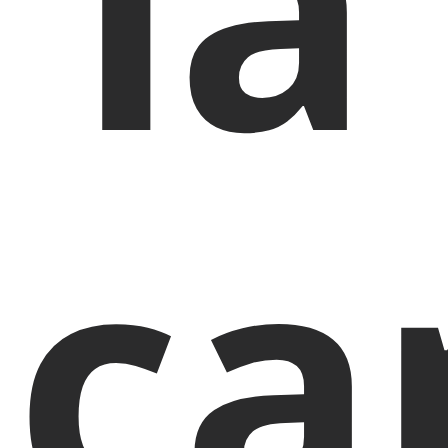
la
ca